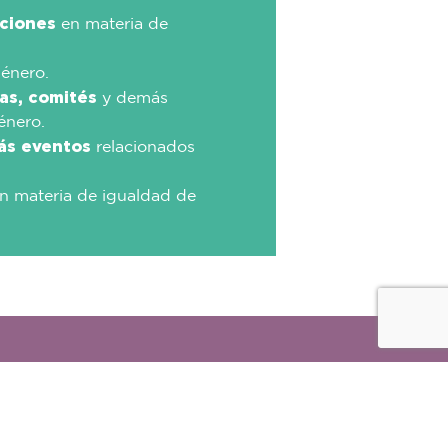
aciones
en materia de
énero.
mas, comités
y demás
énero.
más eventos
relacionados
n materia de igualdad de
2 640 26 34
cto@cafisac.org